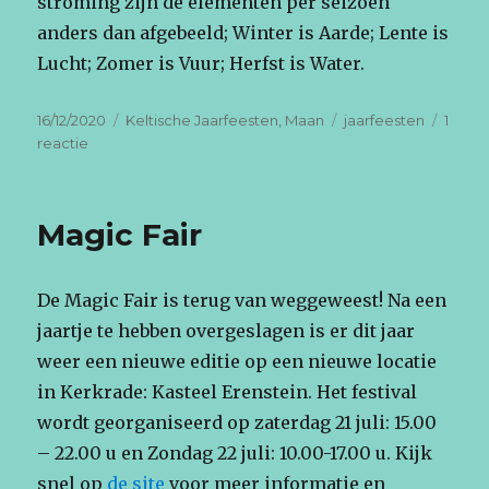
stroming zijn de elementen per seizoen
anders dan afgebeeld; Winter is Aarde; Lente is
Lucht; Zomer is Vuur; Herfst is Water.
Geplaatst
Categorieën
Tags
16/12/2020
Keltische Jaarfeesten
,
Maan
jaarfeesten
1
op
op
reactie
Keltische
Jaarfeesten:
een
Magic Fair
Overzicht
De Magic Fair is terug van weggeweest! Na een
jaartje te hebben overgeslagen is er dit jaar
weer een nieuwe editie op een nieuwe locatie
in Kerkrade: Kasteel Erenstein. Het festival
wordt georganiseerd op zaterdag 21 juli: 15.00
– 22.00 u en Zondag 22 juli: 10.00-17.00 u. Kijk
snel op
de site
voor meer informatie en