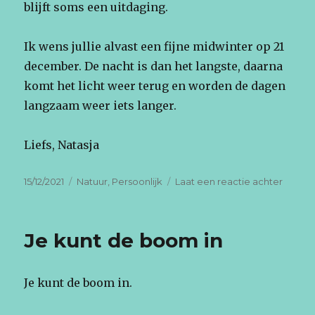
blijft soms een uitdaging.
Ik wens jullie alvast een fijne midwinter op 21
december. De nacht is dan het langste, daarna
komt het licht weer terug en worden de dagen
langzaam weer iets langer.
Liefs, Natasja
Geplaatst
Categorieën
op
15/12/2021
Natuur
,
Persoonlijk
Laat een reactie achter
op
Strom
als
water
Je kunt de boom in
Je kunt de boom in.