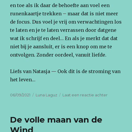
en toe als ik daar de behoefte aan voel een
runenkaartje trekken – maar dat is niet meer
de focus. Dus voel je vrij om verwachtingen los
te laten en je te laten verrassen door datgene
wat ik schrijf en deel… En als je merkt dat dat
niet bij je aansluit, er is een knop om me te
ontvolgen. Zonder oordeel, vanuit liefde.
Liefs van Natasja — Ook dit is de stroming van
het leven…
Geplaatst
Categorieën
op
06/09/2021
Luna Laguz
Laat een reactie achter
op
Andere
Richting
De volle maan van de
Wind