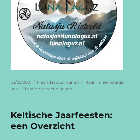
Geplaatst
Categorieën
Tags
24/02/2021
Maan
,
Natuur
,
Runen
Maan
,
runenkaartje
,
op
op
uruz
Laat een reactie achter
De
volle
maan
Keltische Jaarfeesten:
van
de
een Overzicht
Wind