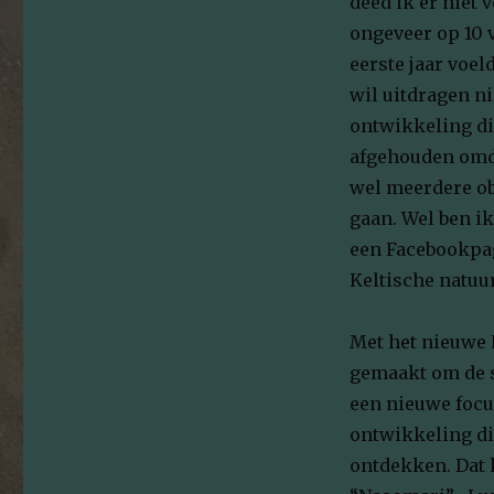
deed ik er niet 
ongeveer op 10 
eerste jaar voel
wil uitdragen ni
ontwikkeling die
afgehouden omda
wel meerdere ob
gaan. Wel ben i
een Facebookpag
Keltische natuur
Met het nieuwe K
gemaakt om de si
een nieuwe focu
ontwikkeling di
ontdekken. Dat 