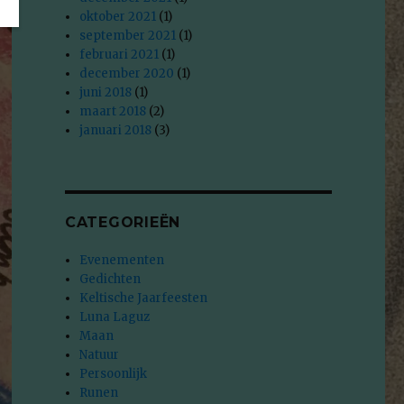
oktober 2021
(1)
september 2021
(1)
februari 2021
(1)
december 2020
(1)
juni 2018
(1)
maart 2018
(2)
januari 2018
(3)
CATEGORIEËN
Evenementen
Gedichten
Keltische Jaarfeesten
Luna Laguz
Maan
Natuur
Persoonlijk
Runen