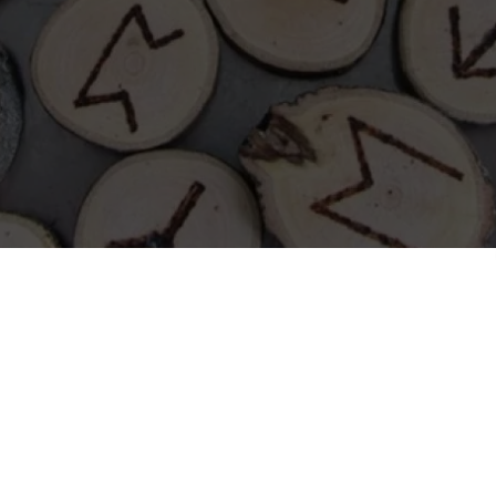
na Laguz inspireert je om te leven met de cyclus van de maan met d
 al haar cycli en Laguz voor de rune die staat voor het water, de