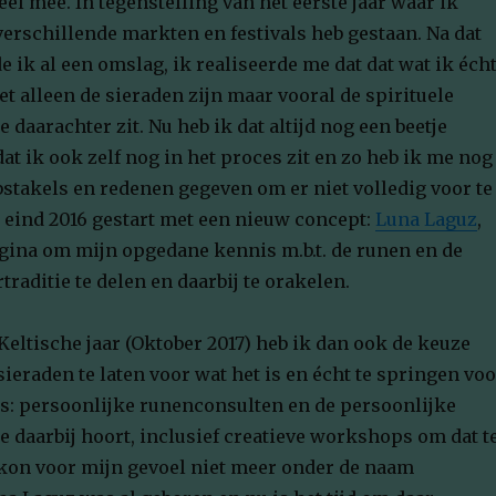
veel mee. In tegenstelling van het eerste jaar waar ik
verschillende markten en festivals heb gestaan. Na dat
de ik al een omslag, ik realiseerde me dat dat wat ik éch
et alleen de sieraden zijn maar vooral de spirituele
 daarachter zit. Nu heb ik dat altijd nog een beetje
t ik ook zelf nog in het proces zit en zo heb ik me nog
stakels en redenen gegeven om er niet volledig voor te
k eind 2016 gestart met een nieuw concept:
Luna Laguz
,
ina om mijn opgedane kennis m.b.t. de runen en de
traditie te delen en daarbij te orakelen.
eltische jaar (Oktober 2017) heb ik dan ook de keuze
eraden te laten voor wat het is en écht te springen voo
s: persoonlijke runenconsulten en de persoonlijke
e daarbij hoort, inclusief creatieve workshops om dat t
kon voor mijn gevoel niet meer onder de naam