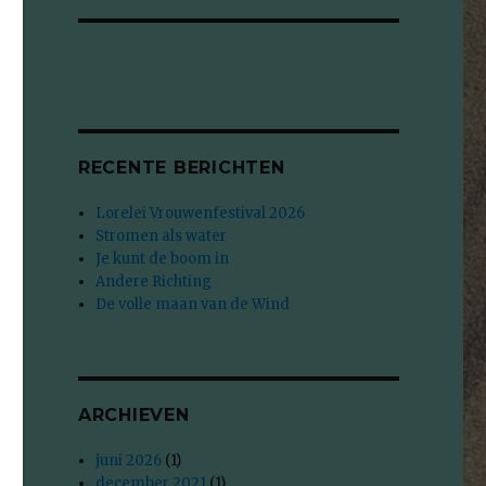
se
RECENTE BERICHTEN
Lorelei Vrouwenfestival 2026
Stromen als water
Je kunt de boom in
Andere Richting
De volle maan van de Wind
ARCHIEVEN
juni 2026
(1)
december 2021
(1)