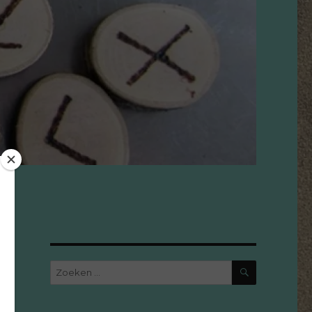
ZOEKEN
Zoeken
naar:
e