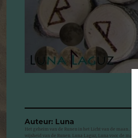
Auteur:
Luna
Het geheim van de Runen in het Licht van de maan.. Lu
wijsheid van de Runen. Luna Laguz, Luna voor de maan en