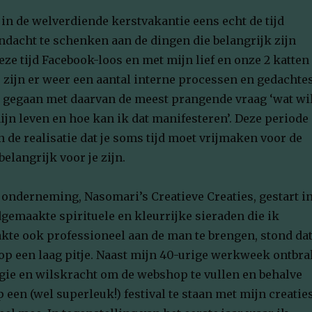
 in de welverdiende kerstvakantie eens echt de tijd
acht te schenken aan de dingen die belangrijk zijn
eze tijd Facebook-loos en met mijn lief en onze 2 katten
, zijn er weer een aantal interne processen en gedachte
 gegaan met daarvan de meest prangende vraag ‘wat wi
ijn leven en hoe kan ik dat manifesteren’. Deze periode
n de realisatie dat je soms tijd moet vrijmaken voor de
belangrijk voor je zijn.
 onderneming, Nasomari’s Creatieve Creaties, gestart i
gemaakte spirituele en kleurrijke sieraden die ik
te ook professioneel aan de man te brengen, stond da
 op een laag pitje. Naast mijn 40-urige werkweek ontbra
gie en wilskracht om de webshop te vullen en behalve
op een (wel superleuk!) festival te staan met mijn creatie