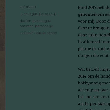
Geplaatst
20/01/2018
Eind 2017 heb ik
op
Categorieën
Luna Laguz
,
Persoonlijk
genomen om aand
Tags
doelen
,
Luna Laguz
,
voor mij. Door d
ontstaan
,
persoonlijk
door te brengen
op
Laat een reactie achter
door mijn hoofd
Het
ik allemaal in m
ontstaan
van
gaf me de rust e
Luna
dingen die echt 
Laguz
Wat betreft mijn
2014 om de hand
hobbymatig maak
al een paar jaar
het me aan ener
als 1x per jaar 