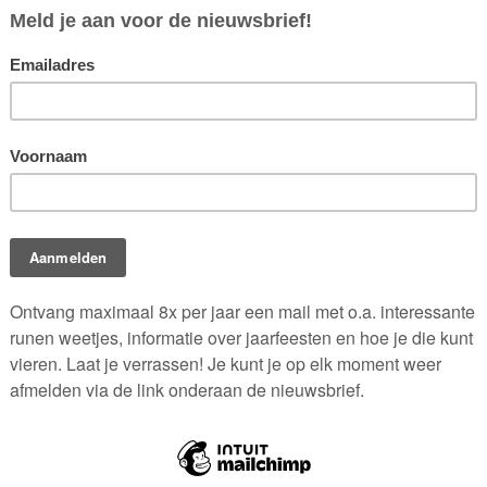
ik heb opgedaan op het gebied van Keltische Natuurreligie, Germaan
hten die ik op deze pagina zal delen. Laat je inspireren door al het
 Luna Laguz