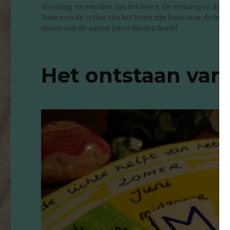
stroming en emoties van het leven. De ervaringen die 
Runen en de cyclus van het leven zijn basis voor de beric
mooie wat de natuur jou te bieden heeft!
Het ontstaan van