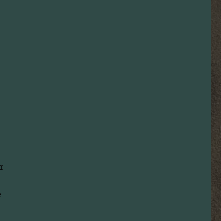
t
r
e