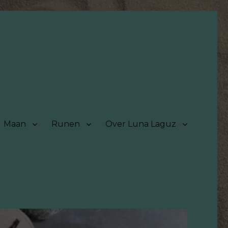
Maan
Runen
Over Luna Laguz