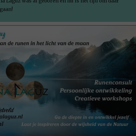
a Laguz was al geboren en nu is het tijd om daar
 gaan!