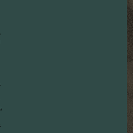
s
l
n
t
k
s