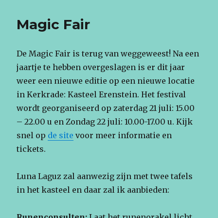
Vrouwenfes
2026
Magic Fair
De Magic Fair is terug van weggeweest! Na een
jaartje te hebben overgeslagen is er dit jaar
weer een nieuwe editie op een nieuwe locatie
in Kerkrade: Kasteel Erenstein. Het festival
wordt georganiseerd op zaterdag 21 juli: 15.00
– 22.00 u en Zondag 22 juli: 10.00-17.00 u. Kijk
snel op
de site
voor meer informatie en
tickets.
Luna Laguz zal aanwezig zijn met twee tafels
in het kasteel en daar zal ik aanbieden:
Runenconsulten:
Laat het runenorakel licht