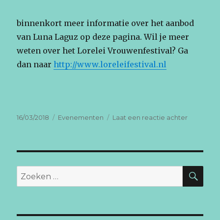
binnenkort meer informatie over het aanbod
van Luna Laguz op deze pagina. Wil je meer
weten over het Lorelei Vrouwenfestival? Ga
dan naar
http://www.loreleifestival.nl
Geplaatst
Categorieën
op
16/03/2018
Evenementen
Laat een reactie achter
op
Zomer
Lorelei
ZO
Zoeken
naar: