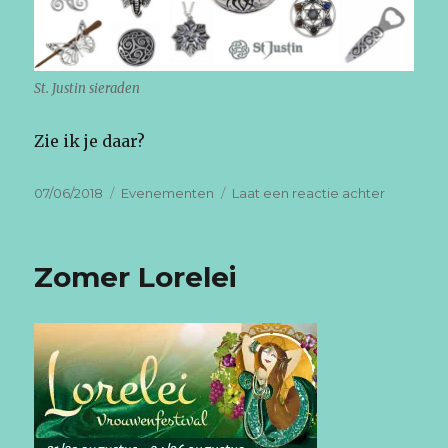
St. Justin sieraden
Zie ik je daar?
Geplaatst
Categorieën
op
07/06/2018
Evenementen
Laat een reactie achter
op
Magic
Fair
Zomer Lorelei