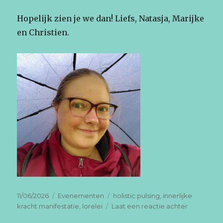
Hopelijk zien je we dan! Liefs, Natasja, Marijke
en Christien.
Geplaatst
Categorieën
Tags
11/06/2026
Evenementen
holistic pulsing
,
innerlijke
op
op
kracht manifestatie
,
lorelei
Laat een reactie achter
Lorelei