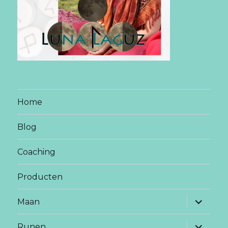
Home
Blog
Coaching
Producten
vouw
Maan
sub-
menu
uit
vouw
Runen