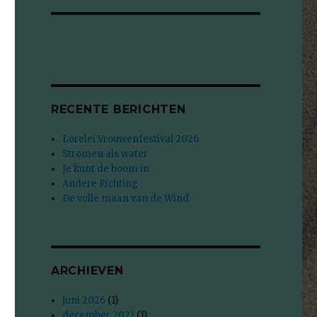
RECENTE BERICHTEN
Lorelei Vrouwenfestival 2026
Stromen als water
Je kunt de boom in
Andere Richting
De volle maan van de Wind
ARCHIEVEN
juni 2026
(1)
december 2021
(1)