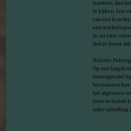
inzetten, dan b
te kijken. Een v
van een krachtsi
een workshopvor
is, en later zett
Heb je liever da
Holistic Pulsing
Op een laagdrem
massagetafel lig
herinneren hoe 
het algemeen wo
Deze techniek h
mijn opleiding 