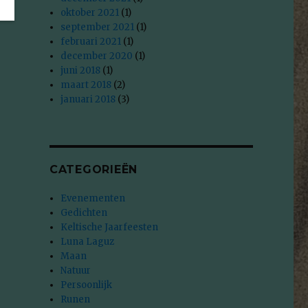
oktober 2021
(1)
september 2021
(1)
februari 2021
(1)
december 2020
(1)
juni 2018
(1)
maart 2018
(2)
januari 2018
(3)
CATEGORIEËN
Evenementen
Gedichten
Keltische Jaarfeesten
Luna Laguz
Maan
Natuur
Persoonlijk
Runen