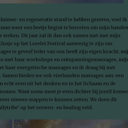
 sluimer- en regeneratie stand te hebben gezeten, voel ik
maan weer een beetje begint te borrelen om mijn hande
e steken. Dit jaar zal ik dan ook samen met met mijn
usje op het Lorelei Festival aanwezig te zijn om
ages te geven! Ieder van ons heeft zijn eigen kracht; mi
en met haar workshops en ontspanningsmassages, mij
et haar energetische massages en ik draag bij met
g. Samen bieden we ook vierhanden massages aan: een
 echt even uit het denken en in het lichaam en de
komen. Want soms moet je even dichter bij jezelf kome
weer nieuwe stappen te kunnen zetten. We doen dit
ilytribe’ op het verwen- en healing veld.