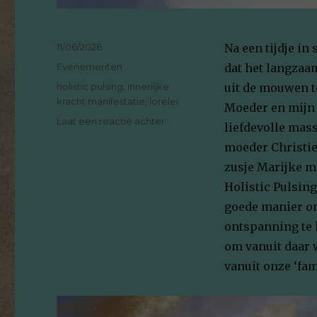
Geplaatst
11/06/2026
Na een tijdje in
op
Categorieën
Evenementen
dat het langzaa
Tags
holistic pulsing
,
innerlijke
uit de mouwen t
kracht manifestatie
,
lorelei
Moeder en mijn Z
op
Laat een reactie achter
liefdevolle mass
Lorelei
moeder Christi
Vrouwenfestival
2026
zusje Marijke m
Holistic Pulsin
goede manier om
ontspanning te 
om vanuit daar 
vanuit onze ‘fam