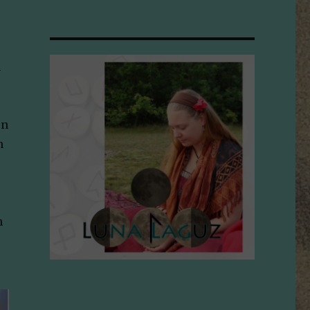
n
jn
n
n