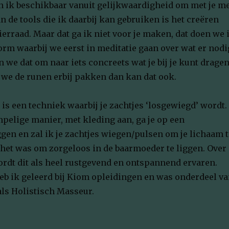
en ik beschikbaar vanuit gelijkwaardigheid om met je m
an de tools die ik daarbij kan gebruiken is het creëren
erraad. Maar dat ga ik niet voor je maken, dat doen we 
m waarbij we eerst in meditatie gaan over wat er nodi
en we dat om naar iets concreets wat je bij je kunt dragen
t we de runen erbij pakken dan kan dat ook.
 is een techniek waarbij je zachtjes ‘losgewiegd’ wordt.
pelige manier, met kleding aan, ga je op een
gen en zal ik je zachtjes wiegen/pulsen om je lichaam t
het was om zorgeloos in de baarmoeder te liggen. Over
rdt dit als heel rustgevend en ontspannend ervaren.
eb ik geleerd bij Kiom opleidingen en was onderdeel v
als Holistisch Masseur.