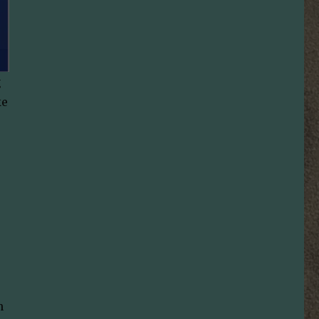
g
ke
n