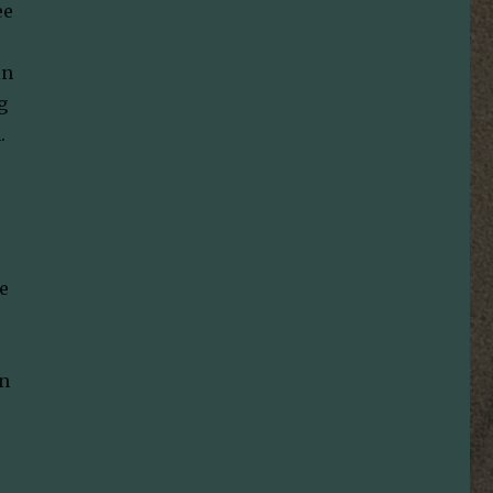
ee
in
g
.
e
an