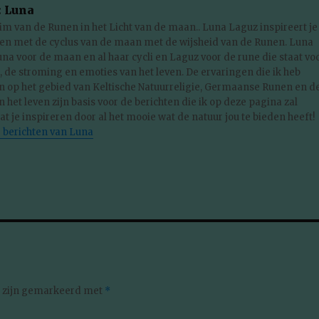
:
Luna
m van de Runen in het Licht van de maan.. Luna Laguz inspireert je
ven met de cyclus van de maan met de wijsheid van de Runen. Luna
na voor de maan en al haar cycli en Laguz voor de rune die staat vo
, de stroming en emoties van het leven. De ervaringen die ik heb
 op het gebied van Keltische Natuurreligie, Germaanse Runen en d
n het leven zijn basis voor de berichten die ik op deze pagina zal
at je inspireren door al het mooie wat de natuur jou te bieden heeft!
e berichten van Luna
n zijn gemarkeerd met
*