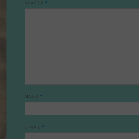
REACTIE
*
NAAM
*
E-MAIL
*