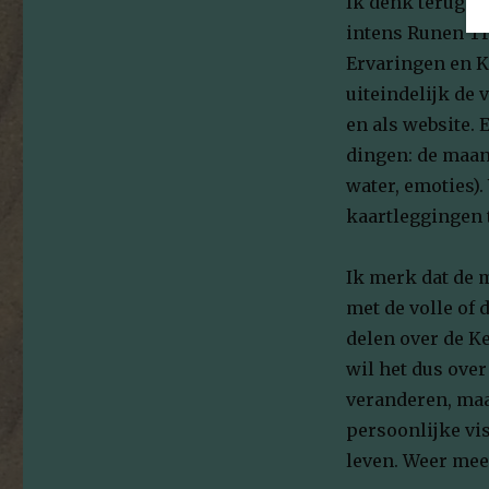
Ik denk terug aa
intens Runen Tra
Ervaringen en Ke
uiteindelijk de
en als website. 
dingen: de maan
water, emoties)
kaartleggingen 
Ik merk dat de 
met de volle of 
delen over de Ke
wil het dus over
veranderen, maa
persoonlijke vis
leven. Weer mee