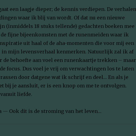
aat een laagje dieper; de kennis verdiepen. De verhale
dingen waar ik blij van wordt. Of dat nu een nieuwe
jn (inmiddels 18 stuks tellende) gedachten boeken mee
n, de fijne bijeenkomsten met de runenmeiden waar ik
inspiratie uit haal of de aha-momenten die voor mij een
 in mijn levensverhaal kenmerken. Natuurlijk zal ik af
ar de behoefte aan voel een runenkaartje trekken – maar
 de focus. Dus voel je vrij om verwachtingen los te laten
errassen door datgene wat ik schrijf en deel… En als je
et bij je aansluit, er is een knop om me te ontvolgen.
vanuit liefde.
a — Ook dit is de stroming van het leven…