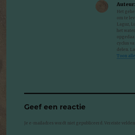
Auteur
Het gehei
om te le
Laguz, Lu
het water
opgedaan
cyclus va
delen. La
Toon all
Geef een reactie
Je e-mailadres wordt niet gepubliceerd.
Vereiste velde