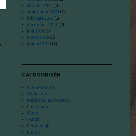
n
oktober 2021
(1)
september 2021
(1)
februari 2021
(1)
december 2020
(1)
juni 2018
(1)
maart 2018
(2)
,
januari 2018
(3)
CATEGORIEËN
Evenementen
Gedichten
Keltische Jaarfeesten
Luna Laguz
Maan
Natuur
Persoonlijk
Runen