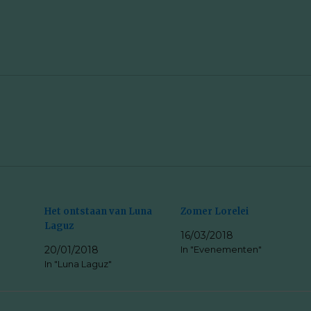
Het ontstaan van Luna
Zomer Lorelei
Laguz
16/03/2018
20/01/2018
In "Evenementen"
In "Luna Laguz"