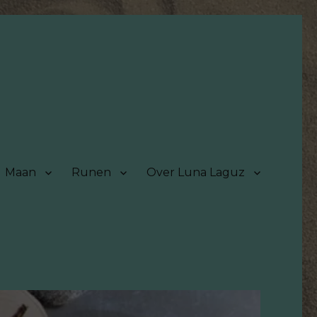
Maan
Runen
Over Luna Laguz