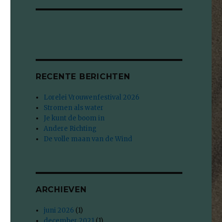
RECENTE BERICHTEN
Lorelei Vrouwenfestival 2026
Stromen als water
Je kunt de boom in
Andere Richting
De volle maan van de Wind
ARCHIEVEN
juni 2026
(1)
december 2021
(1)