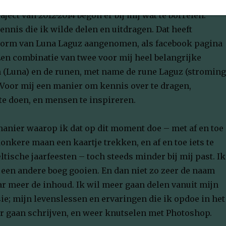
n ergens in 2016; vijf jaar geleden. Na het volgen van ee
ject van 2012-2014 begon er bij mij wat te borrelen.
nnis die ik wilde delen en uitdragen. Dat heeft
 vorm van Luna Laguz aangenomen, als facebook pagina
Een combinatie van twee voor mij heel belangrijke
 (Luna) en de runen, met name de rune Laguz (stroming
. Voor mij een manier om kennis over te dragen,
te doen, en mensen te inspireren.
manier waarop ik dat op dit moment doe – met af en toe
donkere maan een kaartje trekken, en af en toe iets te
ltische jaarfeesten – toch steeds minder bij mij past. Ik
 een andere boeg gooien. En dan niet zo zeer de naam
r meer de inhoud. Ik wil meer gaan delen vanuit mijn
ie; mijn levenslessen en ervaringen die ik opdoe in het
r gaan schrijven, en weer knutselen met Photoshop.