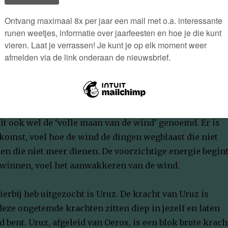
n de Wind
aat in het teken van de volle maan van d
kracht in jezelf aanwakkert.
 maan is op zaterdag 27 februari. In de Keltische
it ook wel de ‘volle maan van de wind’ genoemd. Er is
komst, voel hoe de wind de dingen wegblaast die niet
en die niet meer dienen. De voorzichtige energie begin
 winnen, voel het aanwakkeren van de wind.
ierbij heb uitgezocht is Uruz. De kracht van Uruz is
eze ongetemde krachten zitten diep in jezelf en laten
d bent. Uruz, afgeleid van Oeros, is een blok brute krach