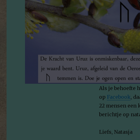
Als je behoefte 
op
Facebook
, d
22 mensen een k
berichtje op na
Liefs, Natasja