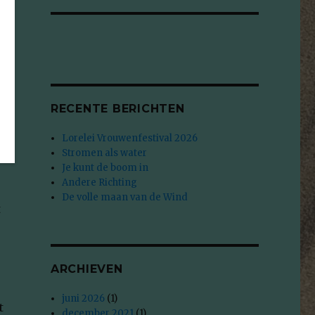
e
RECENTE BERICHTEN
Lorelei Vrouwenfestival 2026
Stromen als water
Je kunt de boom in
Andere Richting
De volle maan van de Wind
t
ARCHIEVEN
juni 2026
(1)
t
december 2021
(1)