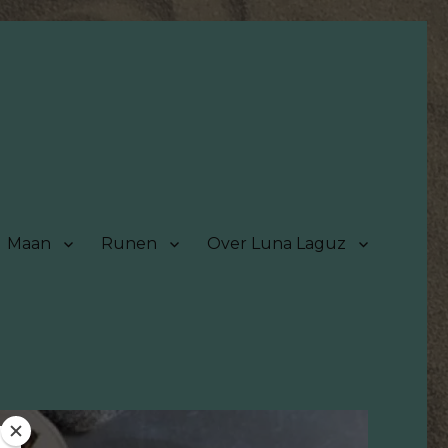
Maan
Runen
Over Luna Laguz