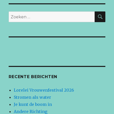
maan
van
de
ZO
Zoeken
Wind
naar:
RECENTE BERICHTEN
Lorelei Vrouwenfestival 2026
Stromen als water
Je kunt de boom in
Andere Richting