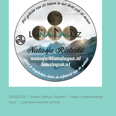
Geplaatst
Categorieën
Tags
24/02/2021
Maan
,
Natuur
,
Runen
Maan
,
runenkaartje
,
op
op
uruz
Laat een reactie achter
De
volle