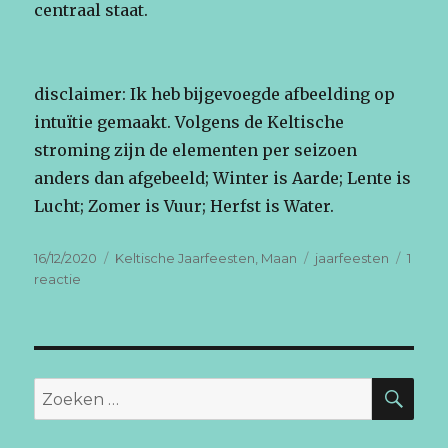
centraal staat.
disclaimer: Ik heb bijgevoegde afbeelding op
intuïtie gemaakt. Volgens de Keltische
stroming zijn de elementen per seizoen
anders dan afgebeeld; Winter is Aarde; Lente is
Lucht; Zomer is Vuur; Herfst is Water.
Geplaatst
Categorieën
Tags
16/12/2020
Keltische Jaarfeesten
,
Maan
jaarfeesten
1
op
op
reactie
Keltische
Jaarfeesten:
een
Overzicht
ZO
Zoeken
naar: