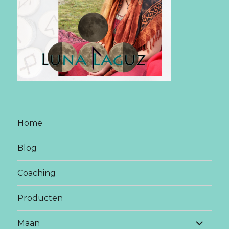
Home
Blog
Coaching
Producten
vouw
Maan
sub-