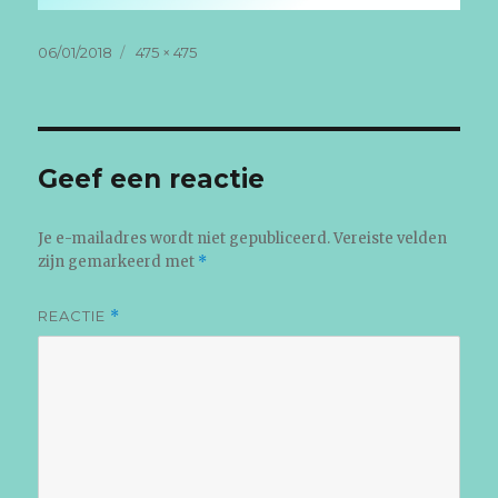
Geplaatst
Volledige
06/01/2018
475 × 475
op
grootte
Geef een reactie
Je e-mailadres wordt niet gepubliceerd.
Vereiste velden
zijn gemarkeerd met
*
REACTIE
*