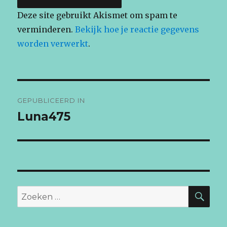
Deze site gebruikt Akismet om spam te
verminderen.
Bekijk hoe je reactie gegevens
worden verwerkt
.
Bericht
GEPUBLICEERD IN
navigatie
Luna475
ZO
Zoeken
naar: