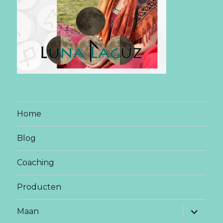
Home
Blog
Coaching
Producten
vouw
Maan
sub-