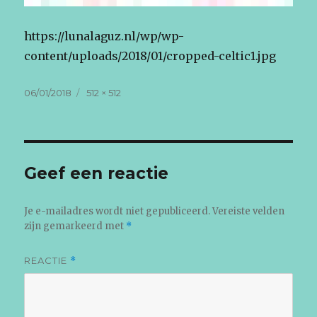
https://lunalaguz.nl/wp/wp-
content/uploads/2018/01/cropped-celtic1.jpg
Geplaatst
Volledige
06/01/2018
512 × 512
op
grootte
Geef een reactie
Je e-mailadres wordt niet gepubliceerd.
Vereiste velden
zijn gemarkeerd met
*
REACTIE
*