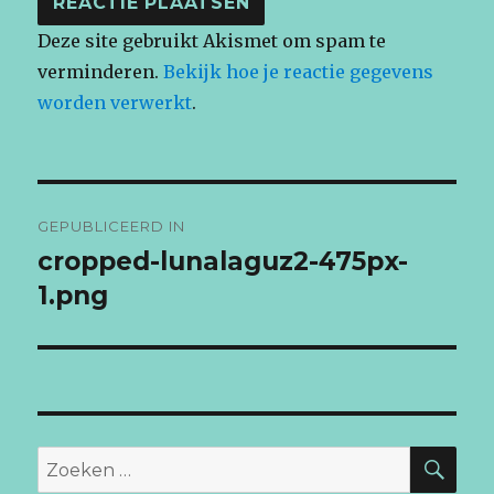
Deze site gebruikt Akismet om spam te
verminderen.
Bekijk hoe je reactie gegevens
worden verwerkt
.
Bericht
GEPUBLICEERD IN
navigatie
cropped-lunalaguz2-475px-
1.png
ZO
Zoeken
naar: