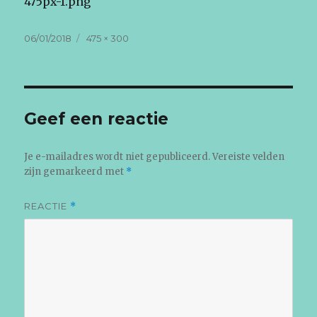
475px-1.png
Geplaatst
Volledige
06/01/2018
475 × 300
op
grootte
Geef een reactie
Je e-mailadres wordt niet gepubliceerd.
Vereiste velden
zijn gemarkeerd met
*
REACTIE
*