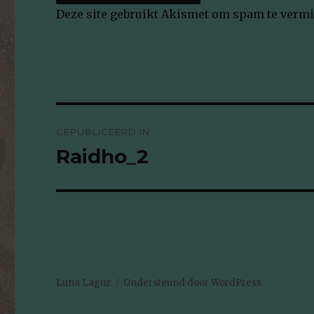
Deze site gebruikt Akismet om spam te verm
Bericht
GEPUBLICEERD IN
navigatie
Raidho_2
Luna Laguz
Ondersteund door WordPress