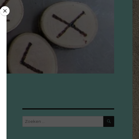
ZOEKEN
Zoeken
naar: