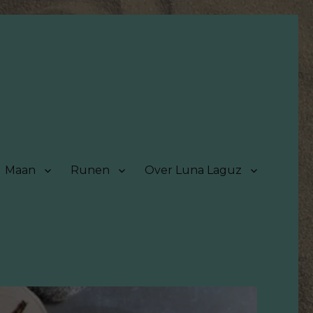
Maan
Runen
Over Luna Laguz