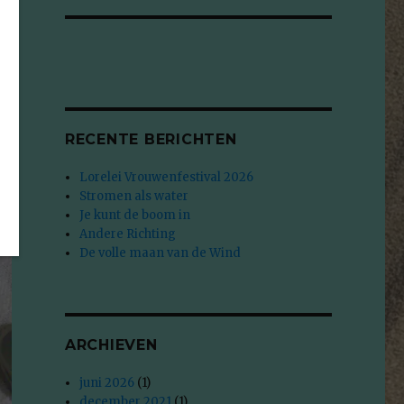
RECENTE BERICHTEN
Lorelei Vrouwenfestival 2026
Stromen als water
Je kunt de boom in
Andere Richting
De volle maan van de Wind
ARCHIEVEN
juni 2026
(1)
december 2021
(1)