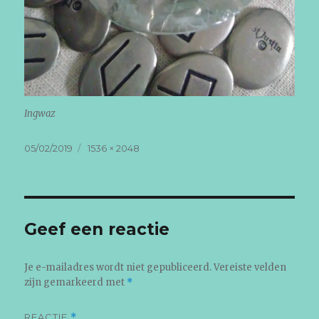
Ingwaz
Geplaatst
Volledige
05/02/2019
1536 × 2048
op
grootte
Geef een reactie
Je e-mailadres wordt niet gepubliceerd.
Vereiste velden
zijn gemarkeerd met
*
REACTIE
*