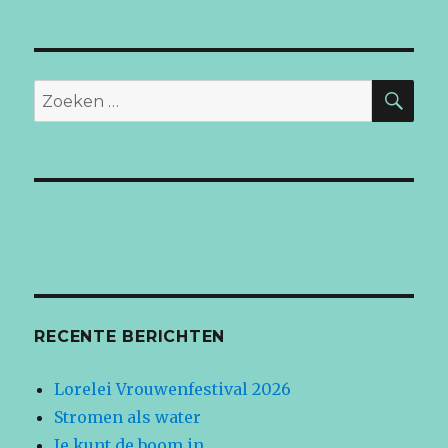
ZO
Zoeken
naar:
RECENTE BERICHTEN
Lorelei Vrouwenfestival 2026
Stromen als water
Je kunt de boom in