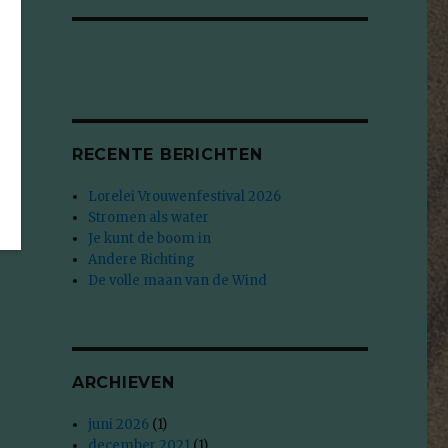
RECENTE BERICHTEN
Lorelei Vrouwenfestival 2026
Stromen als water
Je kunt de boom in
Andere Richting
De volle maan van de Wind
ARCHIEVEN
juni 2026
(1)
december 2021
(1)