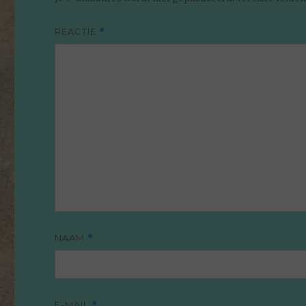
REACTIE
*
NAAM
*
E-MAIL
*