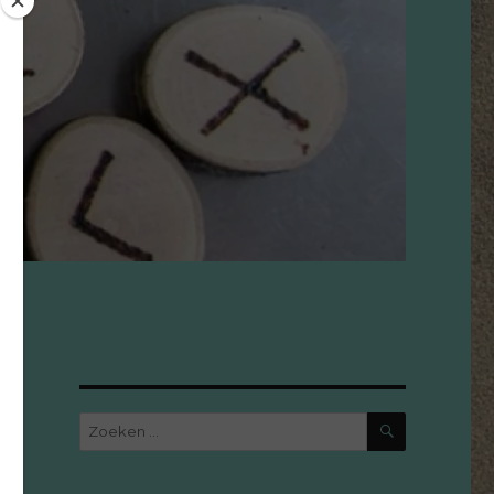
ZOEKEN
Zoeken
naar: