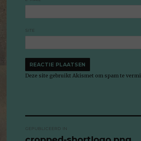
SITE
Deze site gebruikt Akismet om spam te verm
Bericht
GEPUBLICEERD IN
navigatie
cropped-shortlogo.png