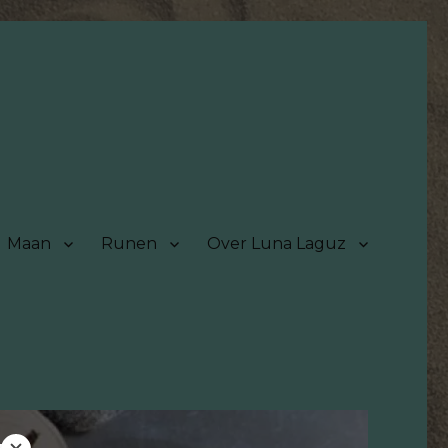
Maan
Runen
Over Luna Laguz