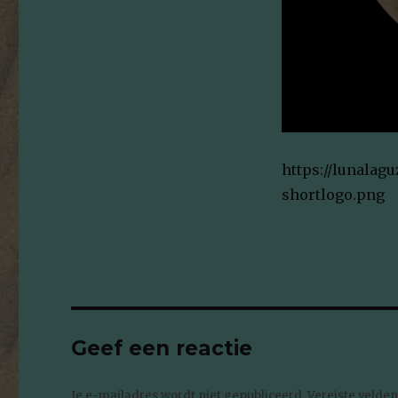
https://lunalag
shortlogo.png
Geef een reactie
Je e-mailadres wordt niet gepubliceerd.
Vereiste velde