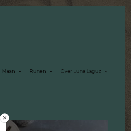
Maan
Runen
Over Luna Laguz