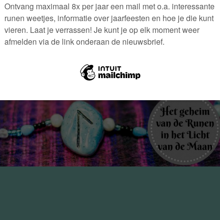
715515658_1882860933