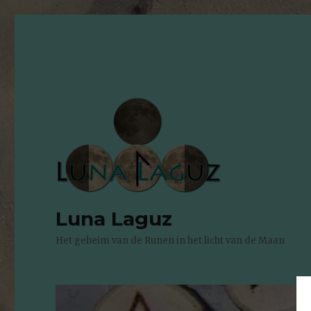
Luna Laguz
Het geheim van de Runen in het licht van de Maan