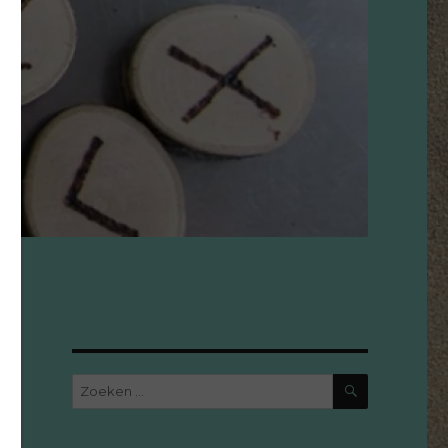
ZOEKEN
Zoeken
naar: