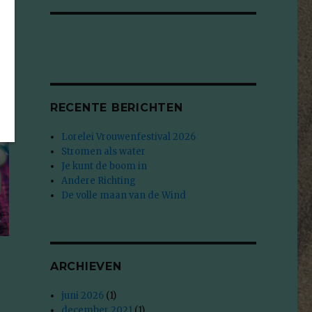
RECENTE BERICHTEN
Lorelei Vrouwenfestival 2026
Stromen als water
Je kunt de boom in
Andere Richting
De volle maan van de Wind
ARCHIEVEN
juni 2026
(1)
december 2021
(1)