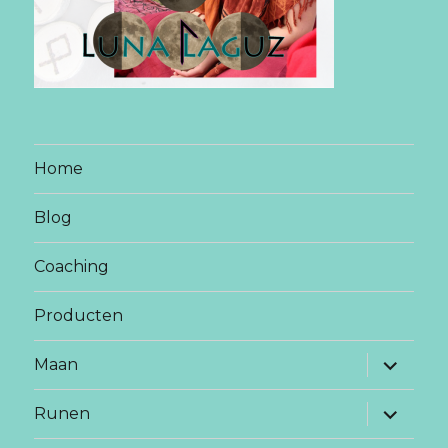
Home
Blog
Coaching
Producten
vouw
Maan
sub-
menu
uit
vouw
Runen
sub-
menu